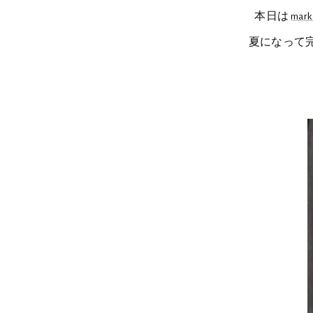
本日は
mar
夏になって