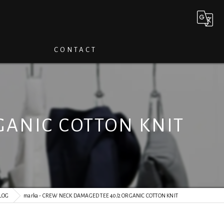
CONTACT
GANIC COTTON KNIT
LOG
marka - CREW NECK DAMAGED TEE 40/2 ORGANIC COTTON KNIT