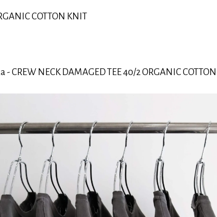
ORGANIC COTTON KNIT
a - CREW NECK DAMAGED TEE 40/2 ORGANIC COTTON