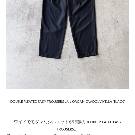
DOUBLE PLEATED EASY TROUSERS 2/72 ORGANIC WOOL VIYELLA "BLACK"
ワイドでモダンなシルエットが特徴のDOUBLE PLEATED EASY
TROUSERS。