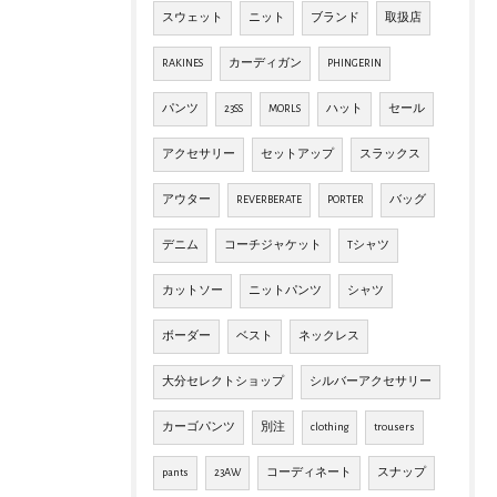
スウェット
ニット
ブランド
取扱店
RAKINES
カーディガン
PHINGERIN
パンツ
23SS
MORLS
ハット
セール
アクセサリー
セットアップ
スラックス
アウター
REVERBERATE
PORTER
バッグ
デニム
コーチジャケット
Tシャツ
カットソー
ニットパンツ
シャツ
ボーダー
ベスト
ネックレス
大分セレクトショップ
シルバーアクセサリー
カーゴパンツ
別注
clothing
trousers
pants
23AW
コーディネート
スナップ