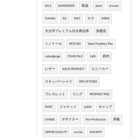
SALE
RAINMAKER
取扱
pleat
trouser
TOHNAI
PG1
KNIT
ヤク
JAPAN
大分市プレミアム付き商品券
加盟店
ミノトール
MIZUNO
Wave Prophecy Moc
nakedgauge
TOWN TALK
24SS
府内
レザー
WAVE PROPHECY
スニーカー
スキッパーシャツ
POP UP STORE
ブレスレット
リング
PROPHECY MOC
SHIRT
ジャケット
24AW
キャップ
CHASSE
デザイナー
Post Production
革靴
OPPOSE DUALITY
marka
MAGNIFF