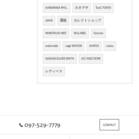
KANEMASA PHIL.
カネマサ
TanC TOKYO
26AW
通販
セレクトショップ
MINOTAUR INST.
NULABEL
Tamme
walenode
sage NATION
IHATOV
satou
WAKAN SILVER SMITH
ALT AND DOPE
レディース
097-529-7779
CONTACT