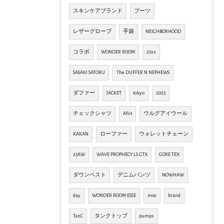
スキンケアブランド
ブーツ
レザーグローブ
手袋
NEIGHBORHOOD
コラボ
WONDER ROOM
25ss
SASAKI SATORU
The DUFFER N NEPHEWS
ダファー
JACKET
tokyo
2025
チェックシャツ
Afiit
ウルグアイウール
KAKAN
ローファー
ウォレットチェーン
25AW
WAVE PROPHECY LS GTX
GORE TEX
ダウンベスト
デニムパンツ
NOWHAW
day
WONDER ROOM ESSE
moc
brand
TanC
タンクトップ
pumps