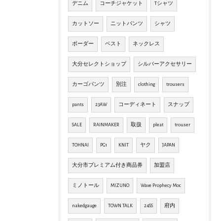
デニム
コーチジャケット
Tシャツ
カットソー
ニットパンツ
シャツ
ボーダー
ベスト
ネックレス
大分セレクトショップ
シルバーアクセサリー
カーゴパンツ
別注
clothing
trousers
pants
23AW
コーディネート
スナップ
SALE
RAINMAKER
取扱
pleat
trouser
TOHNAI
PG1
KNIT
ヤク
JAPAN
大分市プレミアム付き商品券
加盟店
ミノトール
MIZUNO
Wave Prophecy Moc
nakedgauge
TOWN TALK
24SS
府内