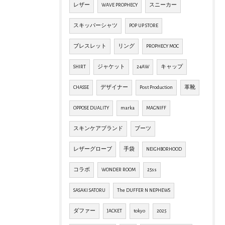
レザー
WAVE PROPHECY
スニーカー
スキッパーシャツ
POP UP STORE
ブレスレット
リング
PROPHECY MOC
SHIRT
ジャケット
24AW
キャップ
CHASSE
デザイナー
Post Production
革靴
OPPOSE DUALITY
marka
MAGNIFF
スキンケアブランド
ブーツ
レザーグローブ
手袋
NEIGHBORHOOD
コラボ
WONDER ROOM
25ss
SASAKI SATORU
The DUFFER N NEPHEWS
ダファー
JACKET
tokyo
2025