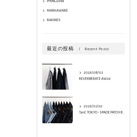
PHINGERIN
MARKAWARE
RAKINES
最近の投稿
Recent Posts
2026/08/02
REVERBERATE AW26
2026/07/20
TanC TOKYO - SPADE PATCH BUGGY REMAKE DENIM