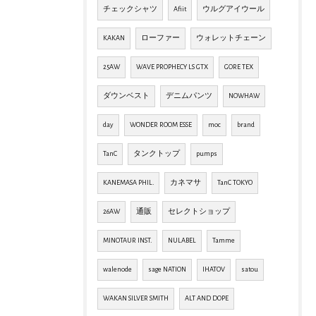
チェックシャツ
Afiit
ウルグアイウール
KAKAN
ローファー
ウォレットチェーン
25AW
WAVE PROPHECY LS GTX
GORE TEX
ダウンベスト
デニムパンツ
NOWHAW
day
WONDER ROOM ESSE
moc
brand
TanC
タンクトップ
pumps
KANEMASA PHIL.
カネマサ
TanC TOKYO
26AW
通販
セレクトショップ
MINOTAUR INST.
NULABEL
Tamme
walenode
sage NATION
IHATOV
satou
WAKAN SILVER SMITH
ALT AND DOPE