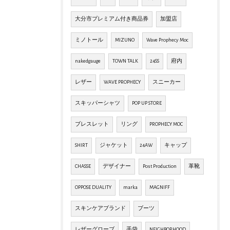
大分市プレミアム付き商品券
加盟店
ミノトール
MIZUNO
Wave Prophecy Moc
nakedgauge
TOWN TALK
24SS
府内
レザー
WAVE PROPHECY
スニーカー
スキッパーシャツ
POP UP STORE
ブレスレット
リング
PROPHECY MOC
SHIRT
ジャケット
24AW
キャップ
CHASSE
デザイナー
Post Production
革靴
OPPOSE DUALITY
marka
MAGNIFF
スキンケアブランド
ブーツ
レザーグローブ
手袋
NEIGHBORHOOD