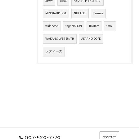
26AW
通販
セレクトショップ
MINOTAUR INST.
NULABEL
Tamme
walenode
sage NATION
IHATOV
satou
WAKAN SILVER SMITH
ALT AND DOPE
レディース
097-529-7779
CONTACT