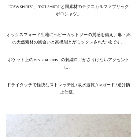
"CREW SHIRTS" 、"DC T-SHIRTS"と同素材のテクニカルファブリック
ポロシャツ。
オックスフォード生地にヘビーカットソーの質感を備え、麻・綿
の天然素材の風合いと高機能とがミックスされた1枚です。
ポケット上のMINOTAUR INST.の刺繍ロゴがさりげないアクセント
に。
ドライタッチで軽快なストレッチ性 / 吸水速乾 / UVガード / 透け防
止仕様。