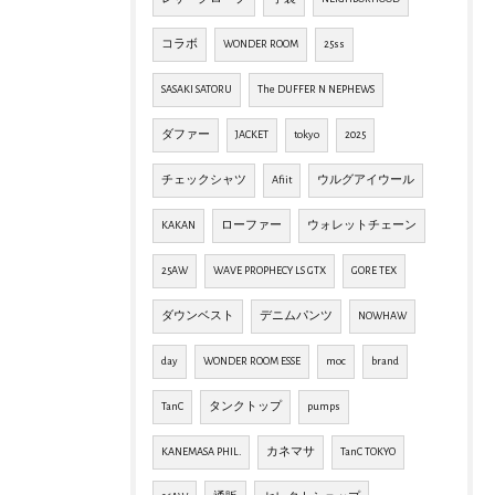
コラボ
WONDER ROOM
25ss
SASAKI SATORU
The DUFFER N NEPHEWS
ダファー
JACKET
tokyo
2025
チェックシャツ
Afiit
ウルグアイウール
KAKAN
ローファー
ウォレットチェーン
25AW
WAVE PROPHECY LS GTX
GORE TEX
ダウンベスト
デニムパンツ
NOWHAW
day
WONDER ROOM ESSE
moc
brand
TanC
タンクトップ
pumps
KANEMASA PHIL.
カネマサ
TanC TOKYO