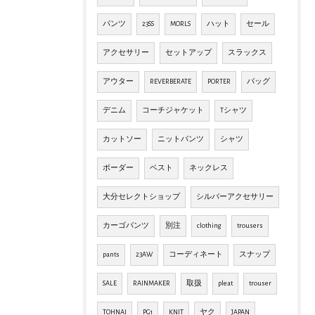
パンツ
23SS
MORLS
ハット
セール
アクセサリー
セットアップ
スラックス
アウター
REVERBERATE
PORTER
バッグ
デニム
コーチジャケット
Tシャツ
カットソー
ニットパンツ
シャツ
ボーダー
ベスト
ネックレス
大分セレクトショップ
シルバーアクセサリー
カーゴパンツ
別注
clothing
trousers
pants
23AW
コーディネート
スナップ
SALE
RAINMAKER
取扱
pleat
trouser
TOHNAI
PG1
KNIT
ヤク
JAPAN