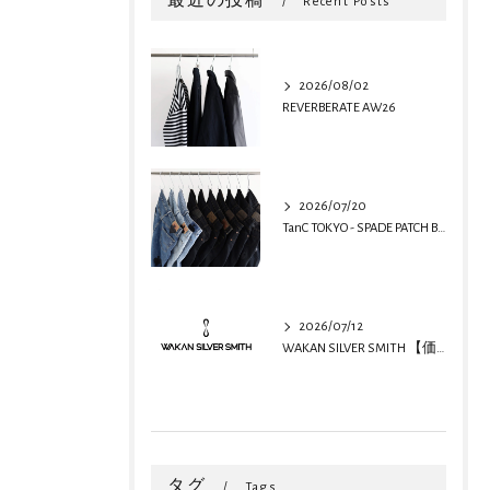
最近の投稿
Recent Posts
2026/08/02
REVERBERATE AW26
2026/07/20
TanC TOKYO - SPADE PATCH BUGGY REMAKE DENIM
2026/07/12
WAKAN SILVER SMITH 【価格改定のお知らせ】
タグ
Tags