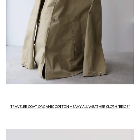
TRAVELER COAT ORGANIC COTTON HEAVY ALL WEATHER CLOTH "BEIGE"