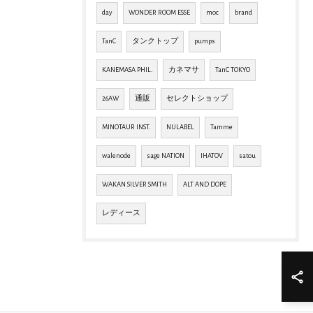
day
WONDER ROOM ESSE
moc
brand
TanC
タンクトップ
pumps
KANEMASA PHIL.
カネマサ
TanC TOKYO
26AW
通販
セレクトショップ
MINOTAUR INST.
NULABEL
Tamme
walenode
sage NATION
IHATOV
satou
WAKAN SILVER SMITH
ALT AND DOPE
レディース