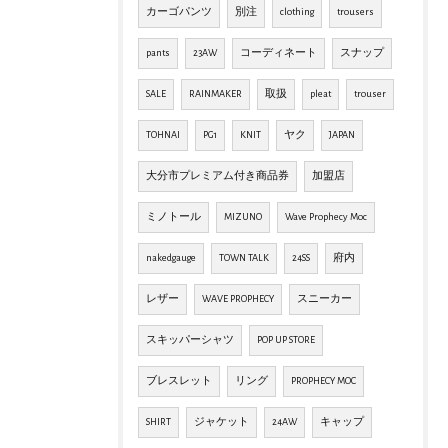
カーゴパンツ
別注
clothing
trousers
pants
23AW
コーディネート
スナップ
SALE
RAINMAKER
取扱
pleat
trouser
TOHNAI
PG1
KNIT
ヤク
JAPAN
大分市プレミアム付き商品券
加盟店
ミノトール
MIZUNO
Wave Prophecy Moc
nakedgauge
TOWN TALK
24SS
府内
レザー
WAVE PROPHECY
スニーカー
スキッパーシャツ
POP UP STORE
ブレスレット
リング
PROPHECY MOC
SHIRT
ジャケット
24AW
キャップ