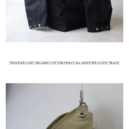
TRAVELER COAT ORGANIC COTTON HEAVY ALL WEATHER CLOTH "BLACK"