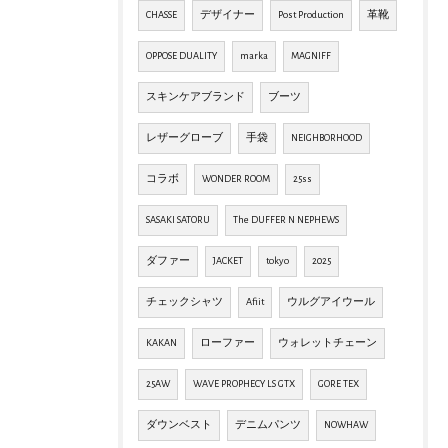
CHASSE
デザイナー
Post Production
革靴
OPPOSE DUALITY
marka
MAGNIFF
スキンケアブランド
ブーツ
レザーグローブ
手袋
NEIGHBORHOOD
コラボ
WONDER ROOM
25ss
SASAKI SATORU
The DUFFER N NEPHEWS
ダファー
JACKET
tokyo
2025
チェックシャツ
Afiit
ウルグアイウール
KAKAN
ローファー
ウォレットチェーン
25AW
WAVE PROPHECY LS GTX
GORE TEX
ダウンベスト
デニムパンツ
NOWHAW