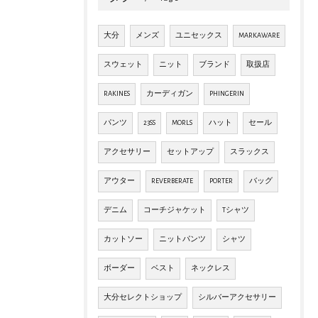
大分
メンズ
ユニセックス
MARKAWARE
スウェット
ニット
ブランド
取扱店
RAKINES
カーディガン
PHINGERIN
パンツ
23SS
MORLS
ハット
セール
アクセサリー
セットアップ
スラックス
アウター
REVERBERATE
PORTER
バッグ
デニム
コーチジャケット
Tシャツ
カットソー
ニットパンツ
シャツ
ボーダー
ベスト
ネックレス
大分セレクトショップ
シルバーアクセサリー