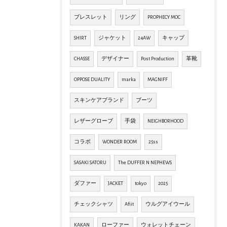
ブレスレット
リング
PROPHECY MOC
SHIRT
ジャケット
24AW
キャップ
CHASSE
デザイナー
Post Production
革靴
OPPOSE DUALITY
marka
MAGNIFF
スキンケアブランド
ブーツ
レザーグローブ
手袋
NEIGHBORHOOD
コラボ
WONDER ROOM
25ss
SASAKI SATORU
The DUFFER N NEPHEWS
ダファー
JACKET
tokyo
2025
チェックシャツ
Afiit
ウルグアイウール
KAKAN
ローファー
ウォレットチェーン