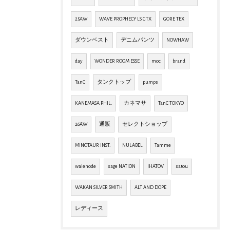
25AW
WAVE PROPHECY LS GTX
GORE TEX
ダウンベスト
デニムパンツ
NOWHAW
day
WONDER ROOM ESSE
moc
brand
TanC
タンクトップ
pumps
KANEMASA PHIL.
カネマサ
TanC TOKYO
26AW
通販
セレクトショップ
MINOTAUR INST.
NULABEL
Tamme
walenode
sage NATION
IHATOV
satou
WAKAN SILVER SMITH
ALT AND DOPE
レディース