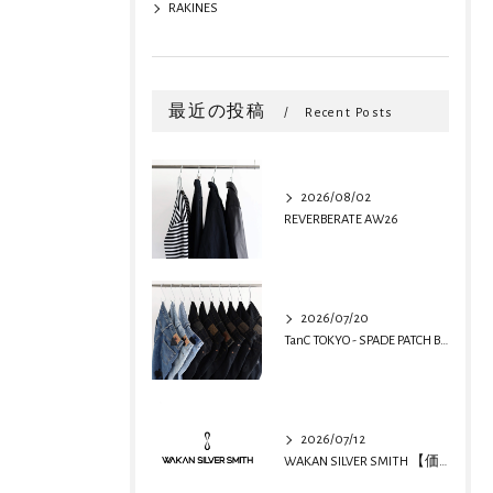
RAKINES
最近の投稿
Recent Posts
2026/08/02
REVERBERATE AW26
2026/07/20
TanC TOKYO - SPADE PATCH BUGGY REMAKE DENIM
2026/07/12
WAKAN SILVER SMITH 【価格改定のお知らせ】