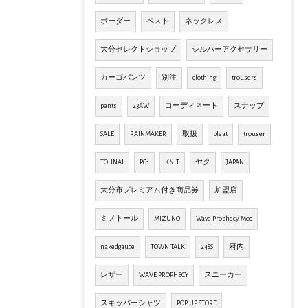
ボーダー
ベスト
ネックレス
大分セレクトショップ
シルバーアクセサリー
カーゴパンツ
別注
clothing
trousers
pants
23AW
コーディネート
スナップ
SALE
RAINMAKER
取扱
pleat
trouser
TOHNAI
PG1
KNIT
ヤク
JAPAN
大分市プレミアム付き商品券
加盟店
ミノトール
MIZUNO
Wave Prophecy Moc
nakedgauge
TOWN TALK
24SS
府内
レザー
WAVE PROPHECY
スニーカー
スキッパーシャツ
POP UP STORE