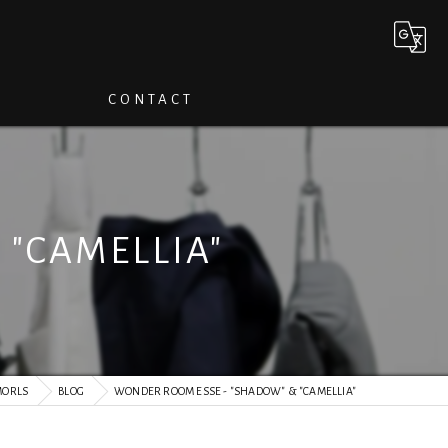
CONTACT
"CAMELLIA"
ORLS
BLOG
WONDER ROOM ESSE - "SHADOW" & "CAMELLIA"