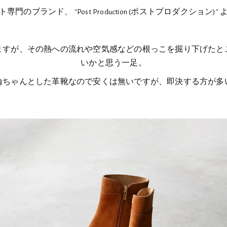
のブランド、 "Post Production (ポストプロダクション
ますが、その熱への流れや空気感などの根っこを掘り下げたと
いかと思う一足。
論ちゃんとした革靴なので安くは無いですが、即決する方が多