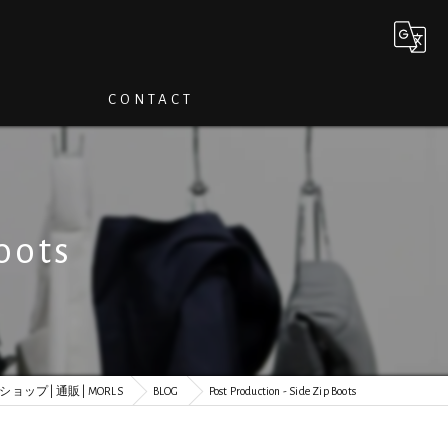
CONTACT
oots
ップ | 通販 | MORLS
BLOG
Post Production - Side Zip Boots