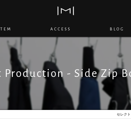
ITEM
ACCESS
BLOG
t Production - Side Zip B
セレクトショ