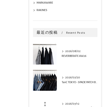
MARKAWARE
RAKINES
最近の投稿
Recent Posts
2026/08/02
REVERBERATE AW26
2026/07/20
TanC TOKYO - SPADE PATCH BUGGY REMAKE DENIM
2026/07/12