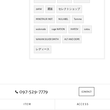
26AW
通販
セレクトショップ
MINOTAUR INST.
NULABEL
Tamme
walenode
sage NATION
IHATOV
satou
WAKAN SILVER SMITH
ALT AND DOPE
レディース
097-529-7779
CONTACT
ITEM
ACCESS