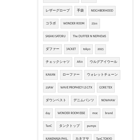
レザーグローブ
手袋
NEIGHBORHOOD
コラボ
WONDER ROOM
25ss
SASAKI SATORU
The DUFFER N NEPHEWS
ダファー
JACKET
tokyo
2025
チェックシャツ
Afiit
ウルグアイウール
KAKAN
ローファー
ウォレットチェーン
25AW
WAVE PROPHECY LS GTX
GORE TEX
ダウンベスト
デニムパンツ
NOWHAW
day
WONDER ROOM ESSE
moc
brand
TanC
タンクトップ
pumps
KANEMASA PHIL.
カネマサ
TanC TOKYO