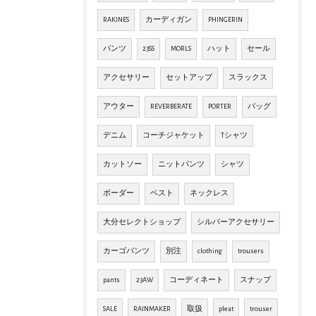
RAKINES
カーディガン
PHINGERIN
パンツ
23SS
MORLS
ハット
セール
アクセサリー
セットアップ
スラックス
アウター
REVERBERATE
PORTER
バッグ
デニム
コーチジャケット
Tシャツ
カットソー
ニットパンツ
シャツ
ボーダー
ベスト
ネックレス
大分セレクトショップ
シルバーアクセサリー
カーゴパンツ
別注
clothing
trousers
pants
23AW
コーディネート
スナップ
SALE
RAINMAKER
取扱
pleat
trouser