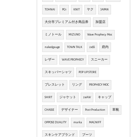
TOHNAI
PG1
KNIT
ヤク
JAPAN
大分市プレミアム付き商品券
加盟店
ミノトール
MIZUNO
Wave Prophecy Moc
nakedgauge
TOWN TALK
24SS
府内
レザー
WAVE PROPHECY
スニーカー
スキッパーシャツ
POP UP STORE
ブレスレット
リング
PROPHECY MOC
SHIRT
ジャケット
24AW
キャップ
CHASSE
デザイナー
Post Production
革靴
OPPOSE DUALITY
marka
MAGNIFF
スキンケアブランド
ブーツ