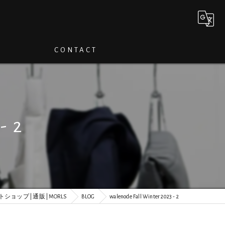
CONTACT
- 2
ショップ | 通販 | MORLS
BLOG
walenode Fall Winter 2023 - 2