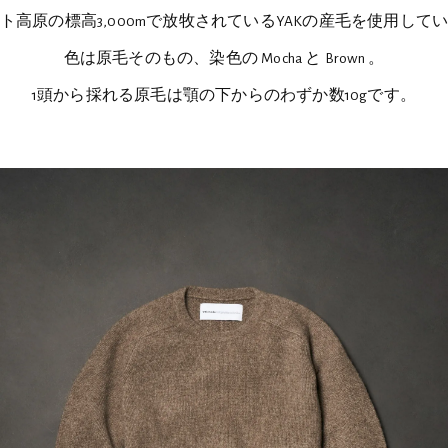
ト高原の標高3,000mで放牧されているYAKの産毛を使用して
色は原毛そのもの、染色の Mocha と Brown 。
1頭から採れる原毛は顎の下からのわずか数10gです。