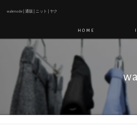
walenode | 通販 | ニット | ヤク
HOME
wa