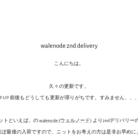
walenode 2nd delivery
こんにちは。
久々の更新です。
OP UP 前後もどうしても更新が滞りがちです。すみません、、
ットといえば。の
walenode (ウェルノード)
より2ndデリバリー
ほぼ最後の入荷ですので、ニットをお考えの方は是非お早めに