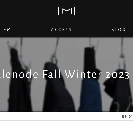
ITEM
ACCESS
BLOG
lenode Fall Winter 2023 
セレクト