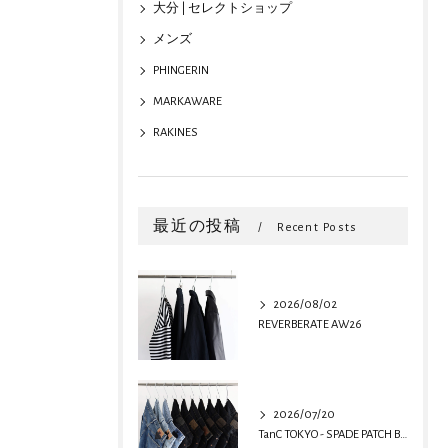
大分 | セレクトショップ
メンズ
PHINGERIN
MARKAWARE
RAKINES
最近の投稿
Recent Posts
2026/08/02
REVERBERATE AW26
2026/07/20
TanC TOKYO - SPADE PATCH BUGGY REMAKE DENIM