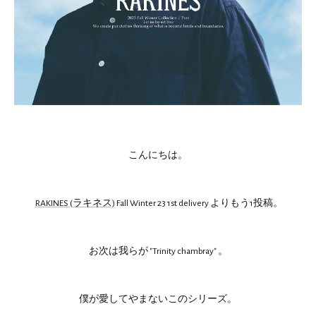
こんにちは。
RAKINES (ラキネス)
Fall Winter 23 1st delivery よりもう1投稿。
お次は我らが "Trinity chambray" 。
僕が愛してやまないこのシリーズ。