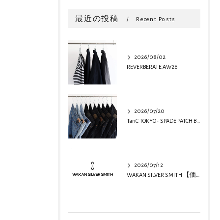
最近の投稿
Recent Posts
2026/08/02
REVERBERATE AW26
2026/07/20
TanC TOKYO - SPADE PATCH BUGGY REMAKE DENIM
2026/07/12
WAKAN SILVER SMITH 【価格改定のお知らせ】