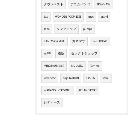
ダウンベスト
デニムパンツ
NOWHAW
day
WONDER ROOM ESSE
moc
brand
TanC
タンクトップ
pumps
KANEMASA PHIL.
カネマサ
TanC TOKYO
26AW
通販
セレクトショップ
MINOTAUR INST.
NULABEL
Tamme
walenode
sage NATION
IHATOV
satou
WAKAN SILVER SMITH
ALT AND DOPE
レディース