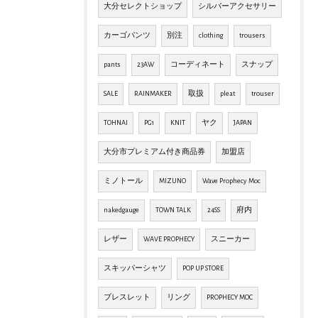
大分セレクトショップ
シルバーアクセサリー
カーゴパンツ
別注
clothing
trousers
pants
23AW
コーディネート
スナップ
SALE
RAINMAKER
取扱
pleat
trouser
TOHNAI
PG1
KNIT
ヤク
JAPAN
大分市プレミアム付き商品券
加盟店
ミノトール
MIZUNO
Wave Prophecy Moc
nakedgauge
TOWN TALK
24SS
府内
レザー
WAVE PROPHECY
スニーカー
スキッパーシャツ
POP UP STORE
ブレスレット
リング
PROPHECY MOC