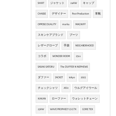
SHIRT
ジャケット
24AW
キャップ
CHASSE
デザイナー
Post Production
革靴
OPPOSE DUALITY
marka
MAGNIFF
スキンケアブランド
ブーツ
レザーグローブ
手袋
NEIGHBORHOOD
コラボ
WONDER ROOM
25ss
SASAKI SATORU
The DUFFER N NEPHEWS
ダファー
JACKET
tokyo
2025
チェックシャツ
Afiit
ウルグアイウール
KAKAN
ローファー
ウォレットチェーン
25AW
WAVE PROPHECY LS GTX
GORE TEX