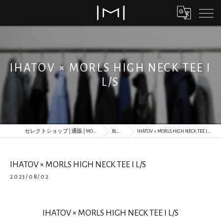
IHATOV × MORLS HIGH NECK TEE I
L/S
セレクトショップ | 通販 | MORLS
BLOG
IHATOV × MORLS HIGH NECK TEE I L/S
IHATOV × MORLS HIGH NECK TEE I L/S
2023/08/02
IHATOV × MORLS HIGH NECK TEE I L/S