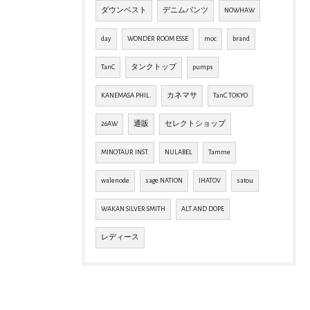
ダウンベスト
デニムパンツ
NOWHAW
day
WONDER ROOM ESSE
moc
brand
TanC
タンクトップ
pumps
KANEMASA PHIL.
カネマサ
TanC TOKYO
26AW
通販
セレクトショップ
MINOTAUR INST.
NULABEL
Tamme
walenode
sage NATION
IHATOV
satou
WAKAN SILVER SMITH
ALT AND DOPE
レディース