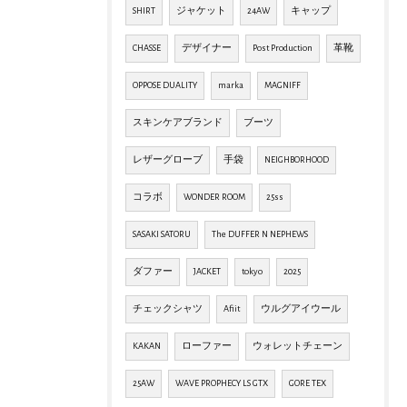
SHIRT
ジャケット
24AW
キャップ
CHASSE
デザイナー
Post Production
革靴
OPPOSE DUALITY
marka
MAGNIFF
スキンケアブランド
ブーツ
レザーグローブ
手袋
NEIGHBORHOOD
コラボ
WONDER ROOM
25ss
SASAKI SATORU
The DUFFER N NEPHEWS
ダファー
JACKET
tokyo
2025
チェックシャツ
Afiit
ウルグアイウール
KAKAN
ローファー
ウォレットチェーン
25AW
WAVE PROPHECY LS GTX
GORE TEX