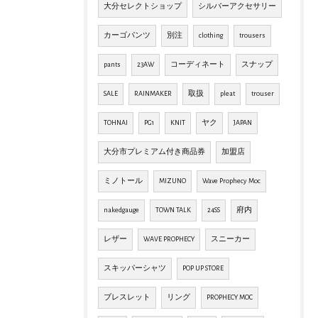
大分セレクトショップ
シルバーアクセサリー
カーゴパンツ
別注
clothing
trousers
pants
23AW
コーディネート
スナップ
SALE
RAINMAKER
取扱
pleat
trouser
TOHNAI
PG1
KNIT
ヤク
JAPAN
大分市プレミアム付き商品券
加盟店
ミノトール
MIZUNO
Wave Prophecy Moc
nakedgauge
TOWN TALK
24SS
府内
レザー
WAVE PROPHECY
スニーカー
スキッパーシャツ
POP UP STORE
ブレスレット
リング
PROPHECY MOC