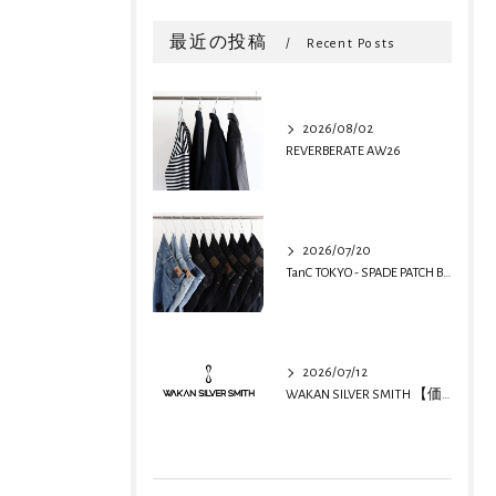
最近の投稿
Recent Posts
2026/08/02
REVERBERATE AW26
2026/07/20
TanC TOKYO - SPADE PATCH BUGGY REMAKE DENIM
2026/07/12
WAKAN SILVER SMITH 【価格改定のお知らせ】