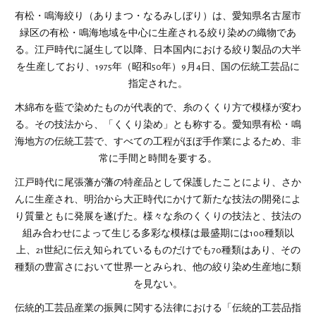
有松・鳴海絞り（ありまつ・なるみしぼり）は、愛知県名古屋市
緑区の有松・鳴海地域を中心に生産される絞り染めの織物であ
る。江戸時代に誕生して以降、日本国内における絞り製品の大半
を生産しており、1975年（昭和50年）9月4日、国の伝統工芸品に
指定された。
木綿布を藍で染めたものが代表的で、糸のくくり方で模様が変わ
る。その技法から、「くくり染め」とも称する。愛知県有松・鳴
海地方の伝統工芸で、すべての工程がほぼ手作業によるため、非
常に手間と時間を要する。
江戸時代に尾張藩が藩の特産品として保護したことにより、さか
んに生産され、明治から大正時代にかけて新たな技法の開発によ
り質量ともに発展を遂げた。様々な糸のくくりの技法と、技法の
組み合わせによって生じる多彩な模様は最盛期には100種類以
上、21世紀に伝え知られているものだけでも70種類はあり、その
種類の豊富さにおいて世界一とみられ、他の絞り染め生産地に類
を見ない。
伝統的工芸品産業の振興に関する法律における「伝統的工芸品指